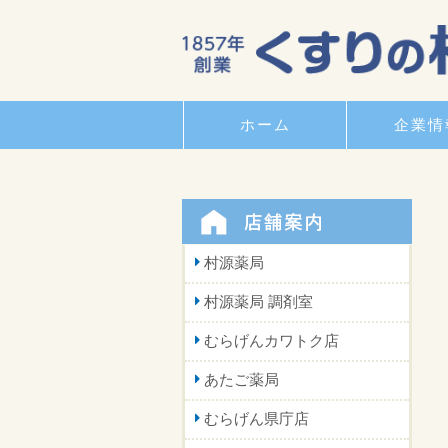
ホーム
企業情
村源薬局
村源薬局 調剤室
むらげんカワトク店
あたご薬局
むらげん県庁店