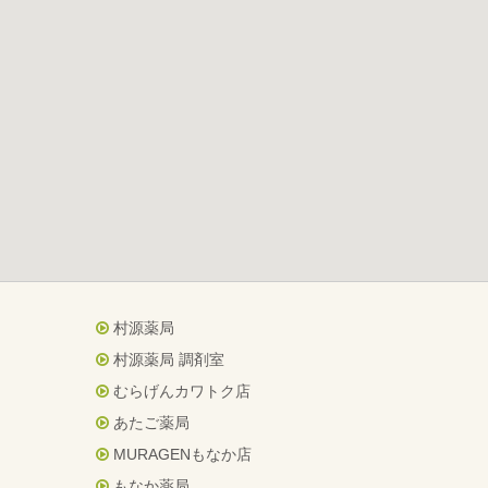
村源薬局
村源薬局 調剤室
むらげんカワトク店
あたご薬局
MURAGENもなか店
もなか薬局