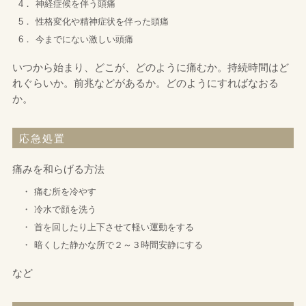
4．
神経症候を伴う頭痛
5．
性格変化や精神症状を伴った頭痛
サプリ豆知識
6．
今までにない激しい頭痛
プライバシーポリシー
いつから始まり、どこが、どのように痛むか。持続時間はど
れぐらいか。前兆などがあるか。どのようにすればなおる
か。
応急処置
痛みを和らげる方法
・
痛む所を冷やす
・
冷水で顔を洗う
・
首を回したり上下させて軽い運動をする
・
暗くした静かな所で２～３時間安静にする
など