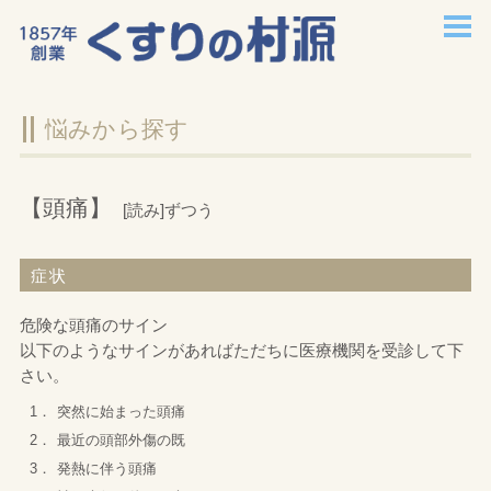
ホーム
悩みから探す
企業情報
店舗案内
【頭痛】
[読み]ずつう
チラシ情報
症状
採用情報
危険な頭痛のサイン
以下のようなサインがあればただちに医療機関を受診して下
お問い合わせ
さい。
1．
突然に始まった頭痛
症状から探す
2．
最近の頭部外傷の既
3．
発熱に伴う頭痛
悩みから探す